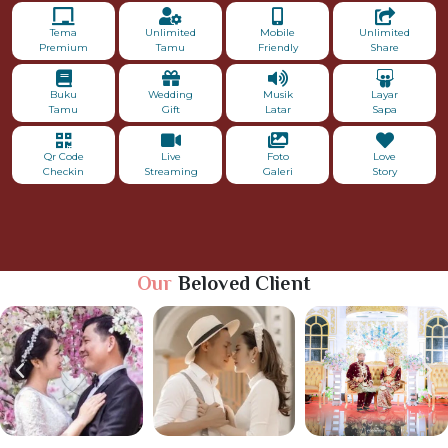
Tema
Unlimited
Mobile
Unlimited
Premium
Tamu
Friendly
Share
Buku
Wedding
Musik
Layar
Tamu
Gift
Latar
Sapa
Qr Code
Live
Foto
Love
Checkin
Streaming
Galeri
Story
Our
Beloved Client