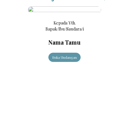
Kepada Yth.
Bapak/Ibu/Saudara/i
Nama Tamu
Buka Undangan