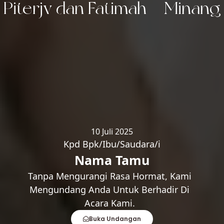
Piterjv dan Fatimah – Minang
10 Juli 2025
Kpd Bpk/Ibu/Saudara/i
Nama Tamu
Love Story
Tanpa Mengurangi Rasa Hormat, Kami
Mengundang Anda Untuk Berhadir Di
Acara Kami.
Buka Undangan