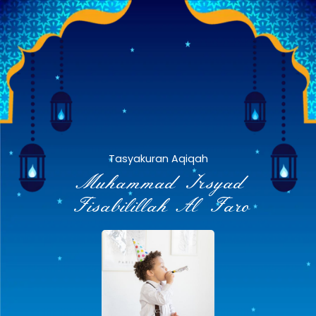
Tasyakuran Aqiqah
Muhammad Irsyad
Fisabilillah Al Faro