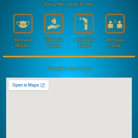
Harap Mematuhi Prokes
Memakai
Mencuci
Cek Suhu
Menjaga
Masker
Tangan
Tubuh
Jarak
Petunjuk Lokasi Acara