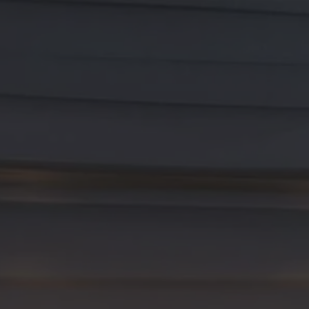
Anjas & Eka
A
E