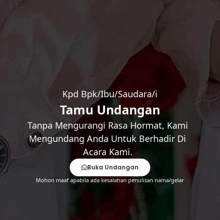
Kediaman Mempelai Pria
Desa Lawang Agung, Kec. Air Periukan, Kab. Seluma
Lihat Lokasi
Kpd Bpk/Ibu/Saudara/i
Tamu Undangan
Wedding Gift
Tanpa Mengurangi Rasa Hormat, Kami
Mengundang Anda Untuk Berhadir Di
Acara Kami.
Kirim Gift
Buka Undangan
Mohon maaf apabila ada kesalahan penulisan nama/gelar