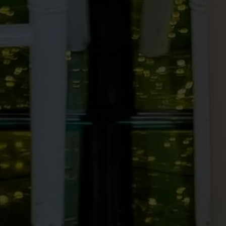
1
Comments
0
0
0
Hadir
Tidak Hadir
Masih Ragu