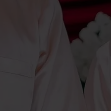
Akad Nikah
Sabtu, 6 Juni 2026
Pukul 14.00 WIB S/d Selesai
Lokasi Acara :
Kediaman Mempelai Wanita
Jl. Marta Dinata 1, No 26, Dusun 3 Desa Kampung
Bogor, Kec. Kepahiang, Kab. Rejang Lebong, Provinsi
Bengkulu