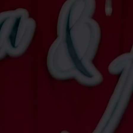
Anjas
Anjas Octa Prayoga
Putra dari Bapak Analludin & Ibu Mislina
&