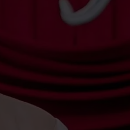
Eka
Eka Oktariani
Putri dari Bapak Supiatna & Ibu Salpuri