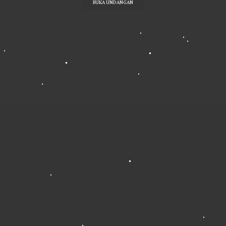
BUKA UNDANGAN