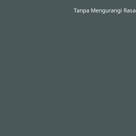
Pukul 19.00 WIB - Selesai
0
Tanpa Mengurangi Rasa
Mesjid Baiturrahman
Jl. Wonocatur, Wonocatur,
Banguntapan, Kec.
Banguntapan, Bantul,
Yogyakarta
PETUNJUK ARAH