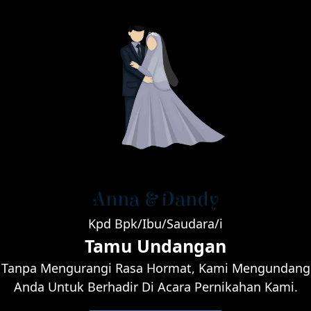
Gabung Live via Instagram
Anna & Dandy
Kpd Bpk/Ibu/Saudara/i
Tamu Undangan
Tanpa Mengurangi Rasa Hormat, Kami Mengundang
Anda Untuk Berhadir Di Acara Pernikahan Kami.