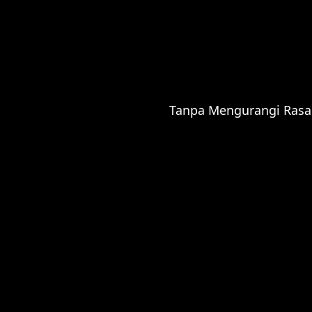
Putra dari
Mr. Father Name & Mrs. Mother Name
Tanpa Mengurangi Rasa
Save The Date
QS. Ar-Rum Ayat 21