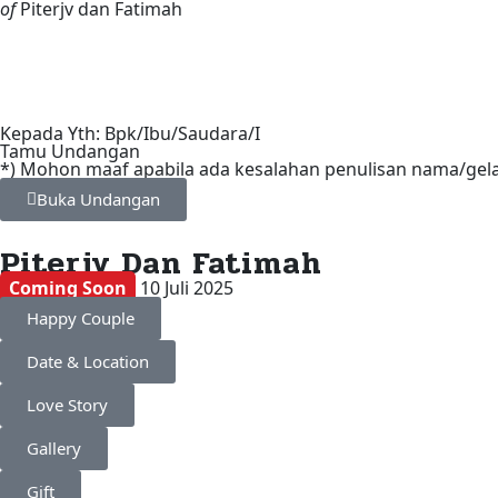
of
Piterjv dan Fatimah
Kepada Yth: Bpk/Ibu/Saudara/I
Tamu Undangan
*) Mohon maaf apabila ada kesalahan penulisan nama/gel
Buka Undangan
Piterjv Dan Fatimah
Coming Soon
10 Juli 2025
Happy Couple
Date & Location
Love Story
Gallery
Gift