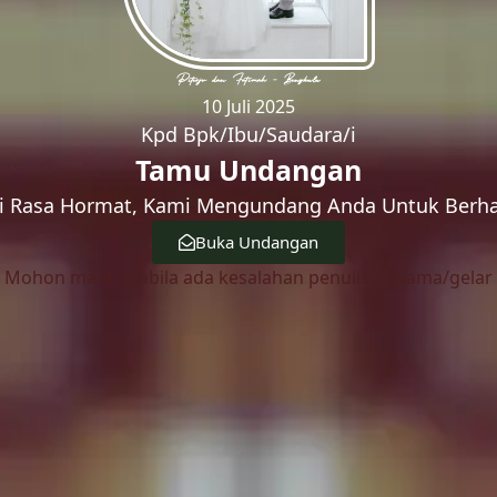
Piterjv dan Fatimah – Bengkulu
10 Juli 2025
Kpd Bpk/Ibu/Saudara/i
Tamu Undangan
 Rasa Hormat, Kami Mengundang Anda Untuk Berhad
Buka Undangan
Mohon maaf apabila ada kesalahan penulisan nama/gelar