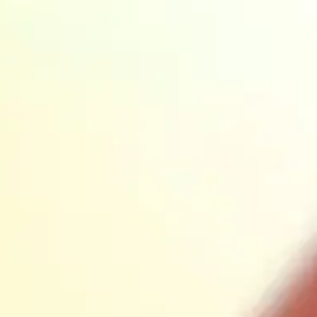
Diana
&