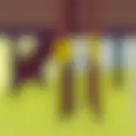
Kamis, 10 Juli 2025
Pukul 09.00-10.30 WIB
Lokasi :
Rumah Mempelai Wanita
Jalan Suprapto Dalam, RT 58/RW 07,
Kelurahan Betungan Kota Bengkulu
Jasa Undangan Digital
Bengkulu
Lihat Lokasi