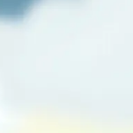
Piterjv Dan Fatimah – Bengkulu
Kami Yang Berbahagia