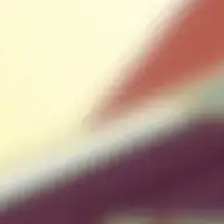
Piter Jv
Putra Dari Bapak Sumanto Dan Ibu
Zoy