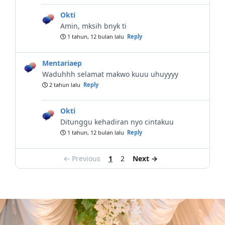
Okti
Amin, mksih bnyk ti
1 tahun, 12 bulan lalu
Reply
Mentariaep
Waduhhh selamat makwo kuuu uhuyyyy
2 tahun lalu
Reply
Okti
Ditunggu kehadiran nyo cintakuu
1 tahun, 12 bulan lalu
Reply
← Previous
1
2
Next →