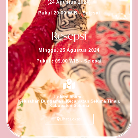
(24 Agustus 2024)
Pukul 20.00 WIB - Selesai
Resepsi
Minggu, 25 Agustus 2024
Pukul : 09.00 WIB - Selesai
Lokasi Acara :
Kelurahan Bungamas, Kecamatan Seluma Timur,
Kabupaten Seluma
Lihat Lokasi