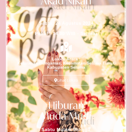
Akad Nikah
Sabtu, 24 Agustus 2024
Pukul : 14.00 WIB - Selesai
Lokasi Acara :
Kelurahan Bungamas, Kecamatan Seluma Timur,
Kabupaten Seluma
Lihat Lokasi
Hiburan
Muda-Mudi
Sabtu Malam Minggu