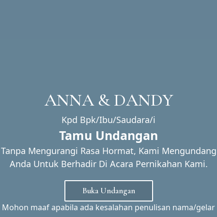
OUR MOMENT
ANNA & DANDY
Kpd Bpk/Ibu/Saudara/i
Tamu Undangan
Tanpa Mengurangi Rasa Hormat, Kami Mengundang
Anda Untuk Berhadir Di Acara Pernikahan Kami.
Buka Undangan
Mohon maaf apabila ada kesalahan penulisan nama/gelar