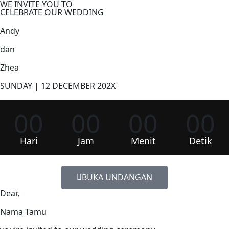
WE INVITE YOU TO
CELEBRATE OUR WEDDING
Andy
dan
Zhea
SUNDAY | 12 DECEMBER 202X
00
00
00
00
Hari
Jam
Menit
Detik
BUKA UNDANGAN
Dear,
Nama Tamu