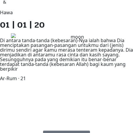
&
Hawa
01 | 01 | 20
Di antara tanda-tanda (kebesaran)-Nya ialah bahwa Dia
menciptakan pasangan-pasangan untukmu dari (jenis)
dirimu sendiri agar kamu merasa tenteram kepadanya. Dia
menjadikan di antaramu rasa cinta dan kasih sayang.
Sesungguhnya pada yang demikian itu benar-benar
terdapat tanda-tanda (kebesaran Allah) bagi kaum yang
berpikir
Ar-Rum · 21
30
23
59
22
Days
Hours
Minutes
Seconds